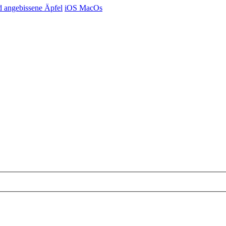
d angebissene Äpfel
iOS MacOs